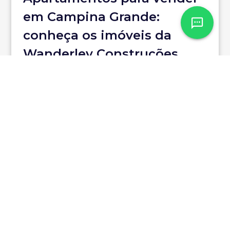
em Campina Grande:
conheça os imóveis da
Wanderley Construções
Na hora de escolher
onde morar em
Campina Grande
e realizar o sonho da
casa própria, é muito importante
investir no melhor empreendimento
disponível diante das suas condições.
Muitas pessoas ficam em dúvida
quanto às construtoras e, por isso,
podem perder oportunidades com
melhores opções de pagamento e
imóveis de qualidade.