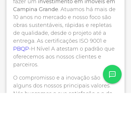
fazer um
investimento em imóveis em
Campina Grande
. Atuamos há mais de
10 anos no mercado e nosso foco são
obras sustentáveis, rápidas e repletas
de qualidade, desde o projeto até a
entrega. As certificações ISO 9001 e
PBQP
-H Nível A atestam o padrão que
oferecemos aos nossos clientes e
parceiros.
O compromisso e a inovação são
alguns dos nossos principais valores.
Nós buscamos a sua satisfação e a da
sua família na realização dos seus
sonhos. Os empreendimentos que
construímos estão alinhados às
tendências e aproveitam melhor os