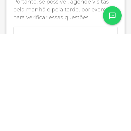
Portanto, se possível, agende visitas
pela manhã e pela tarde, por exemplo,
para verificar essas questões.
Cadastre-se agora
para receber
conteúdos
exclusivos
Preencha os campos abaixo para receber
conteúdos que irão contribuir para a
conquista do seu imóvel.