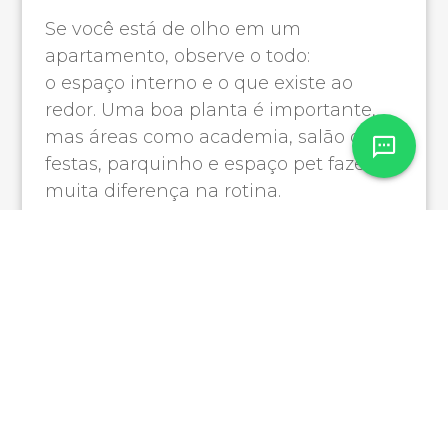
Se você está de olho em um
apartamento, observe o todo:
o espaço interno e o que existe ao
redor. Uma boa planta é importante,
mas áreas como academia, salão de
festas, parquinho e espaço pet fazem
muita diferença na rotina.
Lembre-se:
Esses espaços ajudam a economizar,
facilitam o dia a dia e ainda trazem
mais qualidade de vida. Então, vale
olhar com carinho.
Organize seu