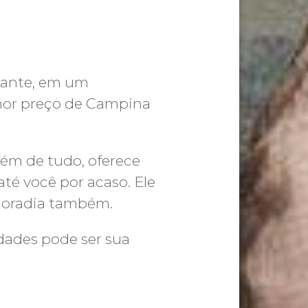
tante, em um
hor preço de Campina
lém de tudo, oferece
até você por acaso. Ele
e moradia também.
dades pode ser sua