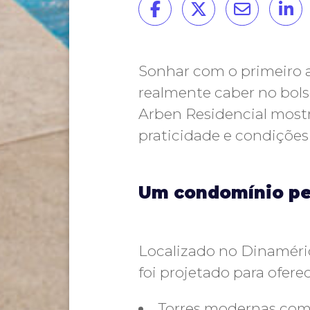
Sonhar com o primeiro ap
realmente caber no bols
Arben Residencial mostr
praticidade e condições 
Um condomínio pe
Localizado no Dinaméric
foi projetado para ofer
Torres modernas com 