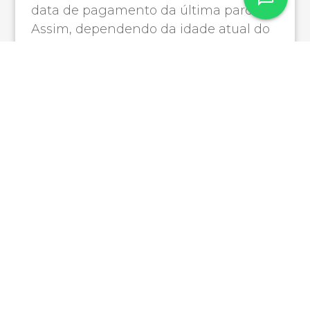
data de pagamento da última parcela.
Assim, dependendo da idade atual do
solicitante, o período de financiamento
se ajusta. Por exemplo:
Pessoa com 60 anos: financiamento
de até 20 anos.
Pessoa com 70 anos: financiamento
de até 10 anos.
Lembre-se: menor duração implica em
entrada mais substancial ou parcelas
mais elevadas.
Como funciona na prática?