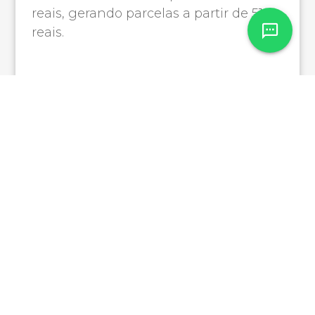
reais, gerando parcelas a partir de 510
reais.
O termômetro do aluguel
e o uso do FGTS
Uma forma muito prática de saber se
você está pronto para o financiamento
é olhar para o valor do seu aluguel
atual. Se você já paga mensalmente
uma quantia parecida com o valor da
simulação do seu novo apartamento, o
seu orçamento já está treinado e
adaptado. A diferença é que agora esse