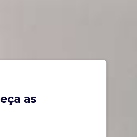
eça as