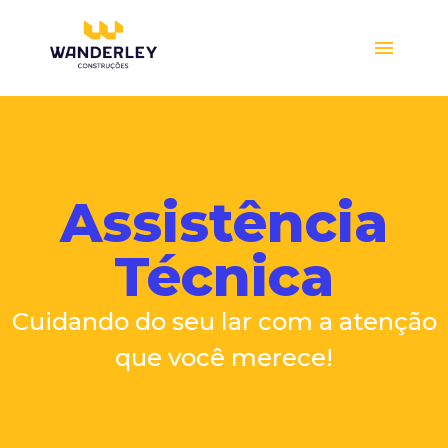
Compre online
Assistência
Técnica
Cuidando do seu lar com a atenção
que você merece!